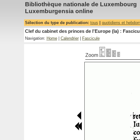
Bibliothèque nationale de Luxembourg
Luxemburgensia online
Sélection du type de publication:
tous
|
quotidiens et hebdo
Clef du cabinet des princes de l'Europe (la) : Fascicu
Navigation:
Home
|
Calendrier
|
Fascicule
Zoom