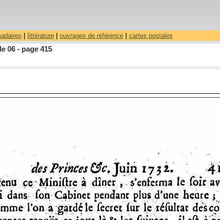
madaires
|
littérature
|
ouvrages de référence
|
cartes postales
le 06 - page 415