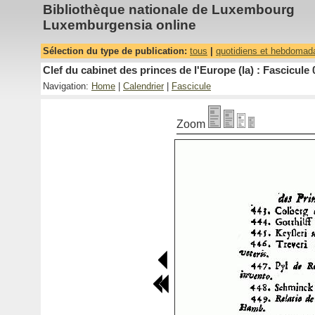
Bibliothèque nationale de Luxembourg
Luxemburgensia online
Sélection du type de publication:
tous
|
quotidiens et hebdomad
Clef du cabinet des princes de l'Europe (la) : Fascicule 
Navigation:
Home
|
Calendrier
|
Fascicule
Zoom