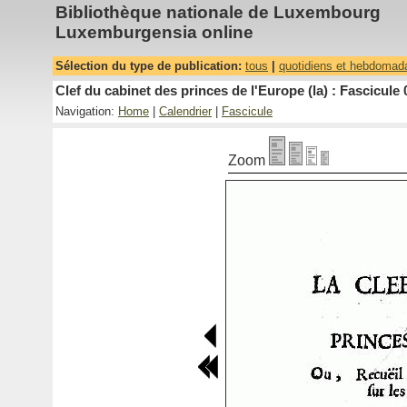
Bibliothèque nationale de Luxembourg
Luxemburgensia online
Sélection du type de publication:
tous
|
quotidiens et hebdomad
Clef du cabinet des princes de l'Europe (la) : Fascicule 
Navigation:
Home
|
Calendrier
|
Fascicule
Zoom