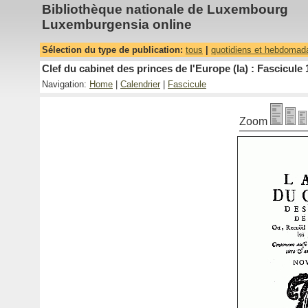
Bibliothèque nationale de Luxembourg
Luxemburgensia online
Sélection du type de publication:
tous
|
quotidiens et hebdomad
Clef du cabinet des princes de l'Europe (la) : Fascicule 
Navigation:
Home
|
Calendrier
|
Fascicule
Zoom