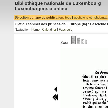
Bibliothèque nationale de Luxembourg
Luxemburgensia online
Sélection du type de publication:
tous
|
quotidiens et hebdomad
Clef du cabinet des princes de l'Europe (la) : Fascicule 
Navigation:
Home
|
Calendrier
|
Fascicule
Zoom