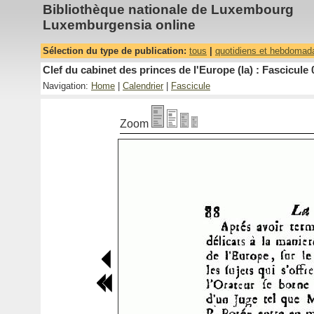
Bibliothèque nationale de Luxembourg
Luxemburgensia online
Sélection du type de publication:
tous
|
quotidiens et hebdomad
Clef du cabinet des princes de l'Europe (la) : Fascicule 
Navigation:
Home
|
Calendrier
|
Fascicule
Zoom