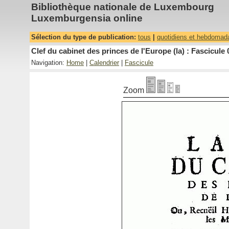
Bibliothèque nationale de Luxembourg
Luxemburgensia online
Sélection du type de publication:
tous
|
quotidiens et hebdomad
Clef du cabinet des princes de l'Europe (la) : Fascicule 
Navigation:
Home
|
Calendrier
|
Fascicule
Zoom