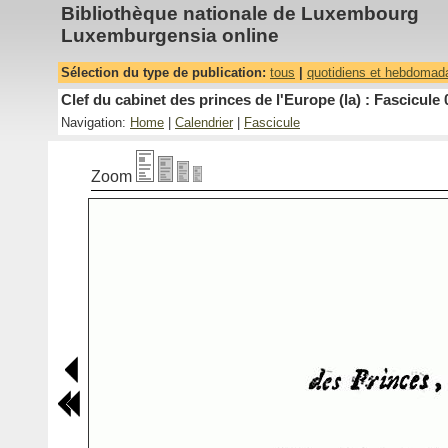
Bibliothèque nationale de Luxembourg
Luxemburgensia online
Sélection du type de publication:
tous
|
quotidiens et hebdomad
Clef du cabinet des princes de l'Europe (la) : Fascicule 
Navigation:
Home
|
Calendrier
|
Fascicule
Zoom