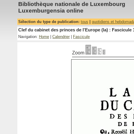
Bibliothèque nationale de Luxembourg
Luxemburgensia online
Sélection du type de publication:
tous
|
quotidiens et hebdomad
Clef du cabinet des princes de l'Europe (la) : Fascicule 
Navigation:
Home
|
Calendrier
|
Fascicule
Zoom