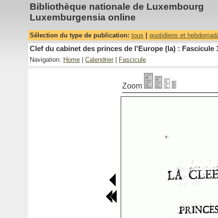
Bibliothèque nationale de Luxembourg
Luxemburgensia online
Sélection du type de publication:
tous
|
quotidiens et hebdomad
Clef du cabinet des princes de l'Europe (la) : Fascicule 
Navigation:
Home
|
Calendrier
|
Fascicule
Zoom