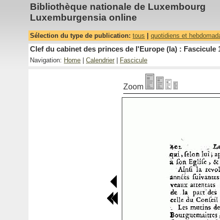
Bibliothèque nationale de Luxembourg
Luxemburgensia online
Sélection du type de publication:
tous
|
quotidiens et hebdomad
Clef du cabinet des princes de l'Europe (la) : Fascicule 
Navigation:
Home
|
Calendrier
|
Fascicule
Zoom