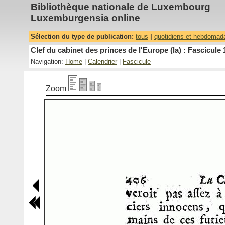
Bibliothèque nationale de Luxembourg
Luxemburgensia online
Sélection du type de publication:
tous
|
quotidiens et hebdomad
Clef du cabinet des princes de l'Europe (la) : Fascicule 
Navigation:
Home
|
Calendrier
|
Fascicule
Zoom