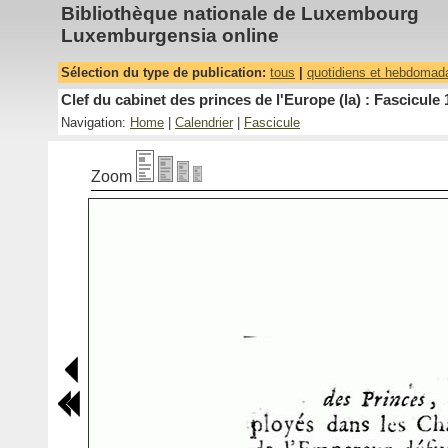
Bibliothèque nationale de Luxembourg
Luxemburgensia online
Sélection du type de publication:
tous
|
quotidiens et hebdomad
Clef du cabinet des princes de l'Europe (la) : Fascicule 
Navigation:
Home
|
Calendrier
|
Fascicule
Zoom