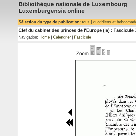
Bibliothèque nationale de Luxembourg
Luxemburgensia online
Sélection du type de publication:
tous
|
quotidiens et hebdomad
Clef du cabinet des princes de l'Europe (la) : Fascicule 
Navigation:
Home
|
Calendrier
|
Fascicule
Zoom