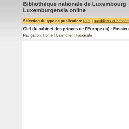
Bibliothèque nationale de Luxembourg
Luxemburgensia online
Sélection du type de publication:
tous
|
quotidiens et hebdo
Clef du cabinet des princes de l'Europe (la) : Fascicu
Navigation:
Home
|
Calendrier
|
Fascicule