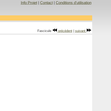
Info Projet
|
Contact
|
Conditions d'utilisation
Fascicule
précédent
|
suivant