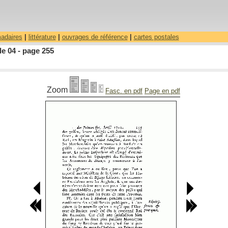
madaires
|
littérature
|
ouvrages de référence
|
cartes postales
le 04 - page 255
Zoom
Fasc. en pdf
Page en pdf