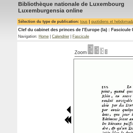
Bibliothèque nationale de Luxembourg
Luxemburgensia online
Sélection du type de publication:
tous
|
quotidiens et hebdomad
Clef du cabinet des princes de l'Europe (la) : Fascicule 
Navigation:
Home
|
Calendrier
|
Fascicule
Zoom