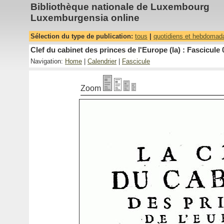
Bibliothèque nationale de Luxembourg
Luxemburgensia online
Sélection du type de publication:
tous
|
quotidiens et hebdomad
Clef du cabinet des princes de l'Europe (la) : Fascicule 
Navigation:
Home
|
Calendrier
|
Fascicule
Zoom