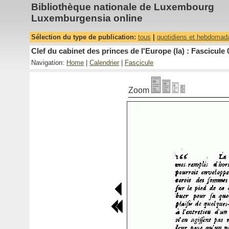
Bibliothèque nationale de Luxembourg
Luxemburgensia online
Sélection du type de publication:
tous
|
quotidiens et hebdomad
Clef du cabinet des princes de l'Europe (la) : Fascicule 
Navigation:
Home
|
Calendrier
|
Fascicule
Zoom