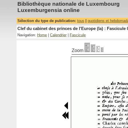
Bibliothèque nationale de Luxembourg
Luxemburgensia online
Sélection du type de publication:
tous
|
quotidiens et hebdomad
Clef du cabinet des princes de l'Europe (la) : Fascicule 
Navigation:
Home
|
Calendrier
|
Fascicule
Zoom