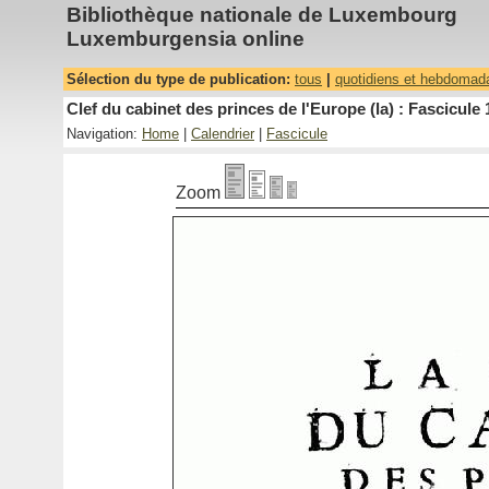
Bibliothèque nationale de Luxembourg
Luxemburgensia online
Sélection du type de publication:
tous
|
quotidiens et hebdomad
Clef du cabinet des princes de l'Europe (la) : Fascicule 
Navigation:
Home
|
Calendrier
|
Fascicule
Zoom