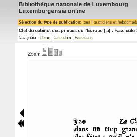
Bibliothèque nationale de Luxembourg
Luxemburgensia online
Sélection du type de publication:
tous
|
quotidiens et hebdomad
Clef du cabinet des princes de l'Europe (la) : Fascicule 
Navigation:
Home
|
Calendrier
|
Fascicule
Zoom