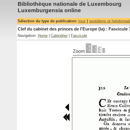
Bibliothèque nationale de Luxembourg
Luxemburgensia online
Sélection du type de publication:
tous
|
quotidiens et hebdomad
Clef du cabinet des princes de l'Europe (la) : Fascicule 
Navigation:
Home
|
Calendrier
|
Fascicule
Zoom