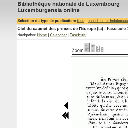
Bibliothèque nationale de Luxembourg
Luxemburgensia online
Sélection du type de publication:
tous
|
quotidiens et hebdomad
Clef du cabinet des princes de l'Europe (la) : Fascicule 
Navigation:
Home
|
Calendrier
|
Fascicule
Zoom