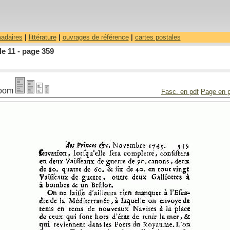
madaires
|
littérature
|
ouvrages de référence
|
cartes postales
le 11 - page 359
oom
Fasc. en pdf
Page en 