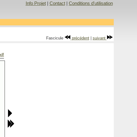
Info Projet
|
Contact
|
Conditions d'utilisation
Fascicule
précédent
|
suivant
pdf