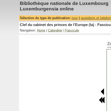
Bibliothèque nationale de Luxembourg
Luxemburgensia online
Sélection du type de publication:
tous
|
quotidiens et hebdo
Clef du cabinet des princes de l'Europe (la) : Fascicu
Navigation:
Home
|
Calendrier
|
Fascicule
Z