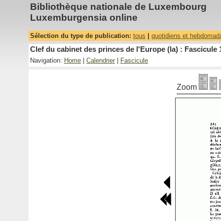
Bibliothèque nationale de Luxembourg
Luxemburgensia online
Sélection du type de publication:
tous
|
quotidiens et hebdomad
Clef du cabinet des princes de l'Europe (la) : Fascicule 
Navigation:
Home
|
Calendrier
|
Fascicule
Zoom