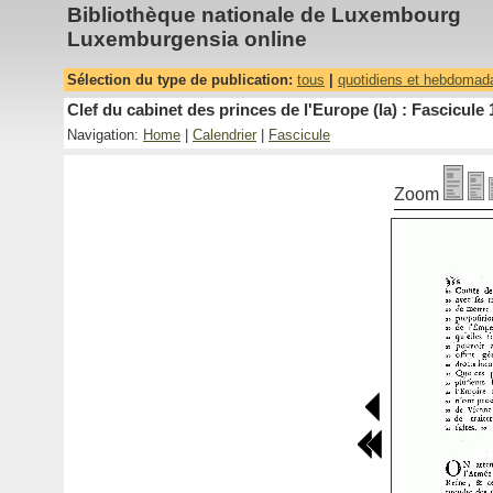
Bibliothèque nationale de Luxembourg
Luxemburgensia online
Sélection du type de publication:
tous
|
quotidiens et hebdomad
Clef du cabinet des princes de l'Europe (la) : Fascicule 
Navigation:
Home
|
Calendrier
|
Fascicule
Zoom