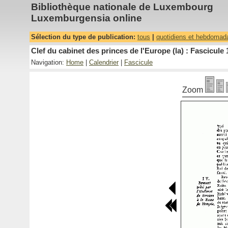
Bibliothèque nationale de Luxembourg
Luxemburgensia online
Sélection du type de publication:
tous
|
quotidiens et hebdomad
Clef du cabinet des princes de l'Europe (la) : Fascicule 
Navigation:
Home
|
Calendrier
|
Fascicule
Zoom