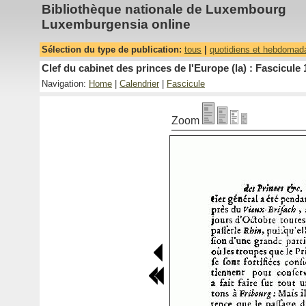
Bibliothèque nationale de Luxembourg
Luxemburgensia online
Sélection du type de publication:
tous
|
quotidiens et hebdomad
Clef du cabinet des princes de l'Europe (la) : Fascicule 
Navigation:
Home
|
Calendrier
|
Fascicule
Zoom