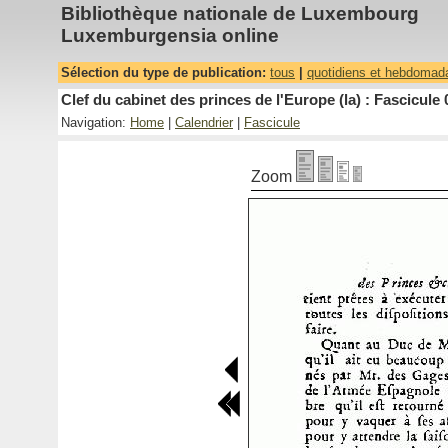
Bibliothèque nationale de Luxembourg
Luxemburgensia online
Sélection du type de publication:
tous
|
quotidiens et hebdomad
Clef du cabinet des princes de l'Europe (la) : Fascicule 
Navigation:
Home
|
Calendrier
|
Fascicule
Zoom