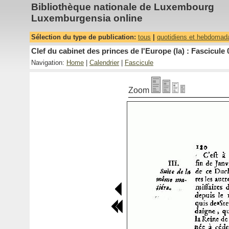
Bibliothèque nationale de Luxembourg
Luxemburgensia online
Sélection du type de publication:
tous
|
quotidiens et hebdomad
Clef du cabinet des princes de l'Europe (la) : Fascicule 
Navigation:
Home
|
Calendrier
|
Fascicule
Zoom