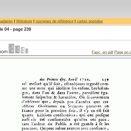
madaires
|
littérature
|
ouvrages de référence
|
cartes postales
le 04 - page 239
oom
Fasc. en pdf
Page en 