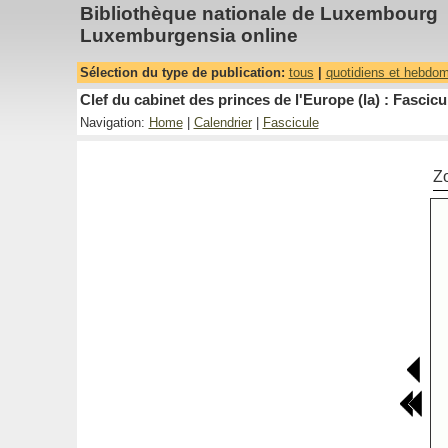
Bibliothèque nationale de Luxembourg
Luxemburgensia online
Sélection du type de publication:
tous
|
quotidiens et hebdo
Clef du cabinet des princes de l'Europe (la) : Fascicu
Navigation:
Home
|
Calendrier
|
Fascicule
Z