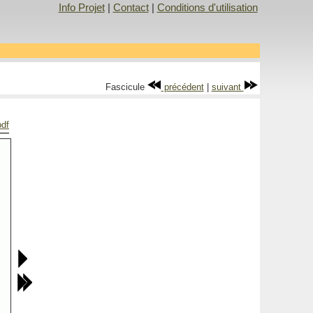
Info Projet
|
Contact
|
Conditions d'utilisation
Fascicule
précédent
|
suivant
pdf