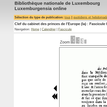
Bibliothèque nationale de Luxembourg
Luxemburgensia online
Sélection du type de publication:
tous
|
quotidiens et hebdomad
Clef du cabinet des princes de l'Europe (la) : Fascicule 
Navigation:
Home
|
Calendrier
|
Fascicule
Zoom