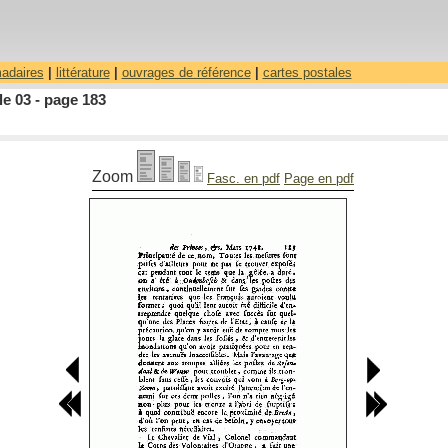
madaires
|
littérature
|
ouvrages de référence
|
cartes postales
le 03 - page 183
Zoom
Fasc. en pdf
Page en pdf