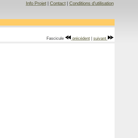
Info Projet
|
Contact
|
Conditions d'utilisation
Fascicule
précédent
|
suivant