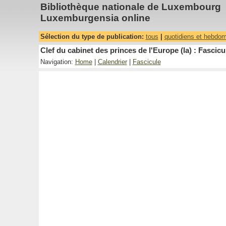
Bibliothèque nationale de Luxembourg
Luxemburgensia online
Sélection du type de publication:
tous
|
quotidiens et hebdo
Clef du cabinet des princes de l'Europe (la) : Fascicu
Navigation:
Home
|
Calendrier
|
Fascicule