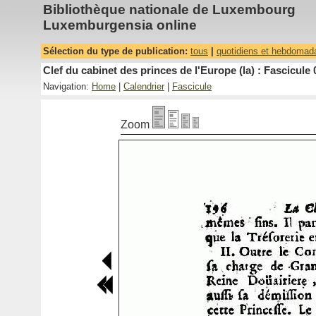
Bibliothèque nationale de Luxembourg
Luxemburgensia online
Sélection du type de publication:
tous
|
quotidiens et hebdomad
Clef du cabinet des princes de l'Europe (la) : Fascicule 
Navigation:
Home
|
Calendrier
|
Fascicule
Zoom