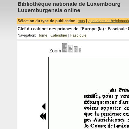
Bibliothèque nationale de Luxembourg
Luxemburgensia online
Sélection du type de publication:
tous
|
quotidiens et hebdomad
Clef du cabinet des princes de l'Europe (la) : Fascicule 
Navigation:
Home
|
Calendrier
|
Fascicule
Zoom