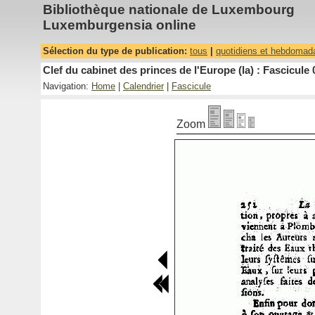
Bibliothèque nationale de Luxembourg
Luxemburgensia online
Sélection du type de publication:
tous
|
quotidiens et hebdomad
Clef du cabinet des princes de l'Europe (la) : Fascicule 
Navigation:
Home
|
Calendrier
|
Fascicule
Zoom