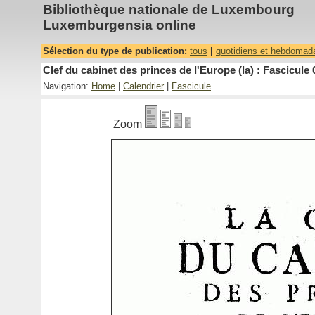
Bibliothèque nationale de Luxembourg
Luxemburgensia online
Sélection du type de publication:
tous
|
quotidiens et hebdomad
Clef du cabinet des princes de l'Europe (la) : Fascicule 
Navigation:
Home
|
Calendrier
|
Fascicule
Zoom