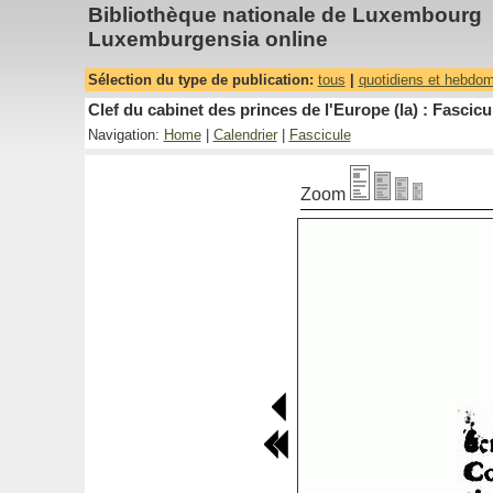
Bibliothèque nationale de Luxembourg
Luxemburgensia online
Sélection du type de publication:
tous
|
quotidiens et hebdo
Clef du cabinet des princes de l'Europe (la) : Fascicu
Navigation:
Home
|
Calendrier
|
Fascicule
Zoom