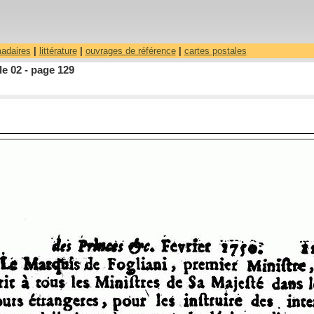
madaires
|
littérature
|
ouvrages de référence
|
cartes postales
le 02 - page 129