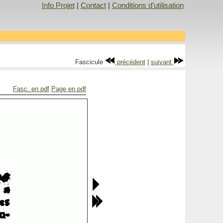
Info Projet
|
Contact
|
Conditions d'utilisation
Fascicule
précédent
|
suivant
Fasc. en pdf
Page en pdf