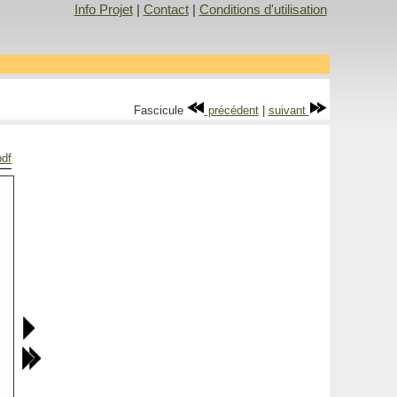
Info Projet
|
Contact
|
Conditions d'utilisation
Fascicule
précédent
|
suivant
pdf