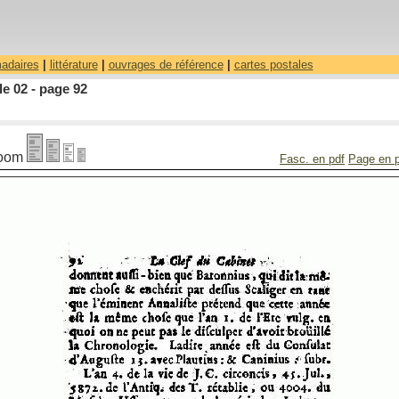
madaires
|
littérature
|
ouvrages de référence
|
cartes postales
le 02 - page 92
oom
Fasc. en pdf
Page en 