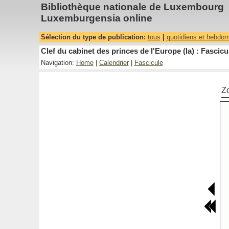
Bibliothèque nationale de Luxembourg
Luxemburgensia online
Sélection du type de publication:
tous
|
quotidiens et hebdo
Clef du cabinet des princes de l'Europe (la) : Fascicu
Navigation:
Home
|
Calendrier
|
Fascicule
Z