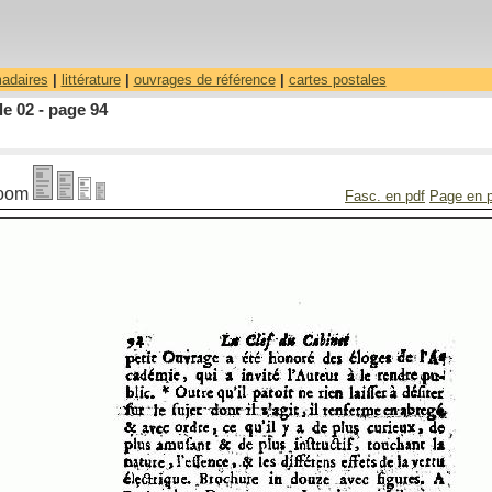
madaires
|
littérature
|
ouvrages de référence
|
cartes postales
le 02 - page 94
oom
Fasc. en pdf
Page en 