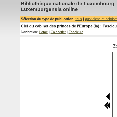
Bibliothèque nationale de Luxembourg
Luxemburgensia online
Sélection du type de publication:
tous
|
quotidiens et hebdo
Clef du cabinet des princes de l'Europe (la) : Fascicu
Navigation:
Home
|
Calendrier
|
Fascicule
Z