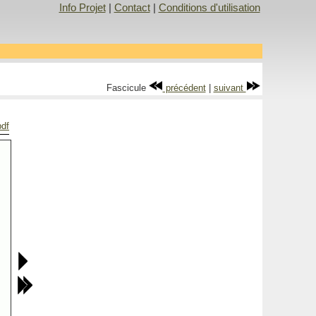
Info Projet
|
Contact
|
Conditions d'utilisation
Fascicule
précédent
|
suivant
pdf