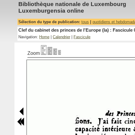
Bibliothèque nationale de Luxembourg
Luxemburgensia online
Sélection du type de publication:
tous
|
quotidiens et hebdomad
Clef du cabinet des princes de l'Europe (la) : Fascicule 
Navigation:
Home
|
Calendrier
|
Fascicule
Zoom