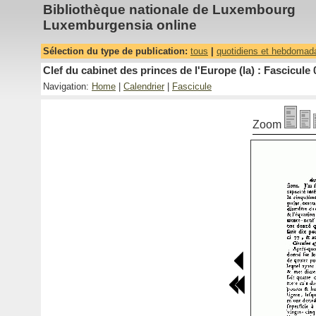
Bibliothèque nationale de Luxembourg
Luxemburgensia online
Sélection du type de publication:
tous
|
quotidiens et hebdomad
Clef du cabinet des princes de l'Europe (la) : Fascicule 
Navigation:
Home
|
Calendrier
|
Fascicule
Zoom