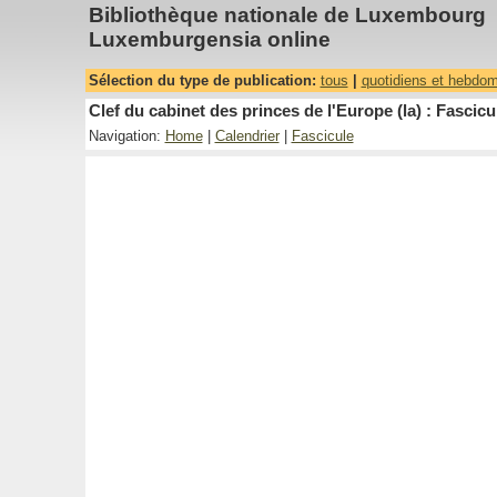
Bibliothèque nationale de Luxembourg
Luxemburgensia online
Sélection du type de publication:
tous
|
quotidiens et hebdo
Clef du cabinet des princes de l'Europe (la) : Fascicu
Navigation:
Home
|
Calendrier
|
Fascicule