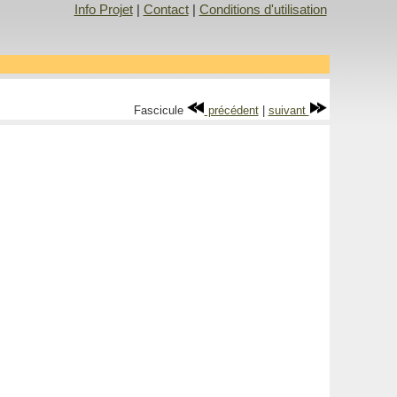
Info Projet
|
Contact
|
Conditions d'utilisation
Fascicule
précédent
|
suivant