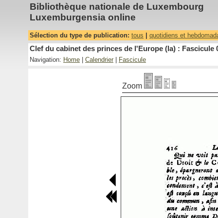
Bibliothèque nationale de Luxembourg
Luxemburgensia online
Sélection du type de publication:
tous
|
quotidiens et hebdomad
Clef du cabinet des princes de l'Europe (la) : Fascicule 
Navigation:
Home
|
Calendrier
|
Fascicule
Zoom