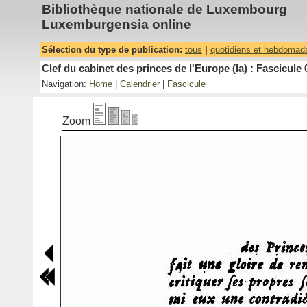
Bibliothèque nationale de Luxembourg
Luxemburgensia online
Sélection du type de publication:
tous
|
quotidiens et hebdomad
Clef du cabinet des princes de l'Europe (la) : Fascicule 
Navigation:
Home
|
Calendrier
|
Fascicule
Zoom