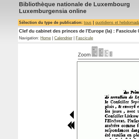
Bibliothèque nationale de Luxembourg
Luxemburgensia online
Sélection du type de publication:
tous
|
quotidiens et hebdomad
Clef du cabinet des princes de l'Europe (la) : Fascicule 
Navigation:
Home
|
Calendrier
|
Fascicule
Zoom