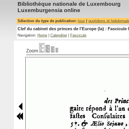
Bibliothèque nationale de Luxembourg
Luxemburgensia online
Sélection du type de publication:
tous
|
quotidiens et hebdomad
Clef du cabinet des princes de l'Europe (la) : Fascicule 
Navigation:
Home
|
Calendrier
|
Fascicule
Zoom