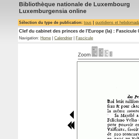
Bibliothèque nationale de Luxembourg
Luxemburgensia online
Sélection du type de publication:
tous
|
quotidiens et hebdomad
Clef du cabinet des princes de l'Europe (la) : Fascicule 
Navigation:
Home
|
Calendrier
|
Fascicule
Zoom