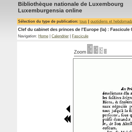
Bibliothèque nationale de Luxembourg
Luxemburgensia online
Sélection du type de publication:
tous
|
quotidiens et hebdomad
Clef du cabinet des princes de l'Europe (la) : Fascicule 
Navigation:
Home
|
Calendrier
|
Fascicule
Zoom