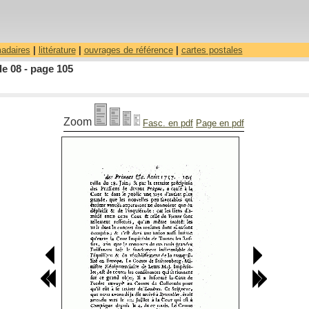
madaires
|
littérature
|
ouvrages de référence
|
cartes postales
le 08 - page 105
Zoom
Fasc. en pdf
Page en pdf