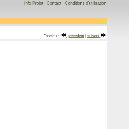
Info Projet
|
Contact
|
Conditions d'utilisation
Fascicule
précédent
|
suivant