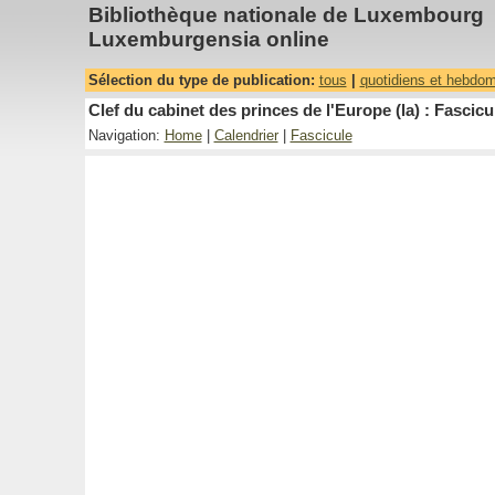
Bibliothèque nationale de Luxembourg
Luxemburgensia online
Sélection du type de publication:
tous
|
quotidiens et hebdo
Clef du cabinet des princes de l'Europe (la) : Fascicu
Navigation:
Home
|
Calendrier
|
Fascicule